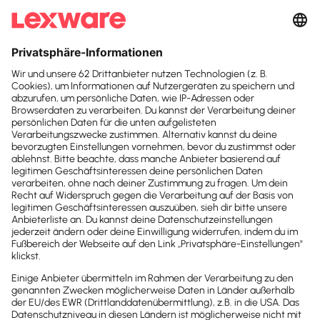
Suchfeld
Datev Cloud Services
Suchen
–
komfortabel ohne
Import oder Export
Die DATEV-Cloud-Services ermöglichen die direkte
Übergabe der Daten aus Lexware Office an die
DATEV-Kanzleisoftware