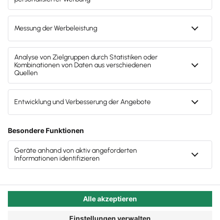
DATEV Kanzleisoftware. Möglich machen es die
Datev-Cloud-Services, die komfortabel im
Hintergrund die Übertragung der Daten regeln.
Autor:in:
Carola Heine
Veröffentlicht:
23.08.2021
Kategorie:
Steuerberater:innen
Die DATEV-Cloud-Services ermöglichen die
Übergabe der Daten aus Lexware Office direkt online
an die Kanzleisoftware. Was bisher nur für die
Belegübergabe möglich war (ehemals
DATEVconnect online), gilt jetzt für die gesamte
Buchhaltung.
Direkte Anbindung an Ihre