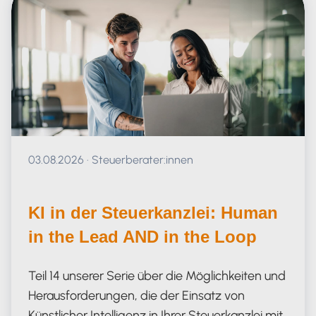
Veröffentlicht am 03.08.2026
03.08.2026
·
Steuerberater:innen
KI in der Steuerkanzlei: Human
in the Lead AND in the Loop
Teil 14 unserer Serie über die Möglichkeiten und
Herausforderungen, die der Einsatz von
Künstlicher Intelligenz in Ihrer Steuerkanzlei mit