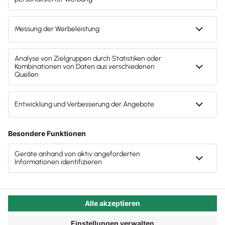
Kategorie:
Video: Diese Exporte bietet Ihnen Lexware
Steuerberater:innen
Office:
Unterschiedlichste
Exportmöglichkeiten mit
Lexware Office
Die Zusammenarbeit mit Ihren Mandant:innen kann
die unterschiedlichsten Formen annehmen. Bei jeder
ist es die Datenübernahme in die Kanzleisoftware
wichtig – deshalb bietet Lexware Office Ihnen die
unterschiedlichsten Exportmöglichkeiten an.
Haben sich Ihre Mandanten dazu entschieden,
eigenständig zu buchen, dann übernehmen Sie
weiterhin verschiedene Aufgaben wie die
Berechnung der Steuern oder den Jahresabschluss.