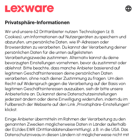
Suchfeld
Smooth Operator:
Suchen
Datenübernahme in
die Kanzlei-Software
Wir haben uns für Sie um das wichtigste Thema
jeder Zusammenarbeit mit Mandanten gekümmert
Datenübernahme in die Kanzlei-Sof