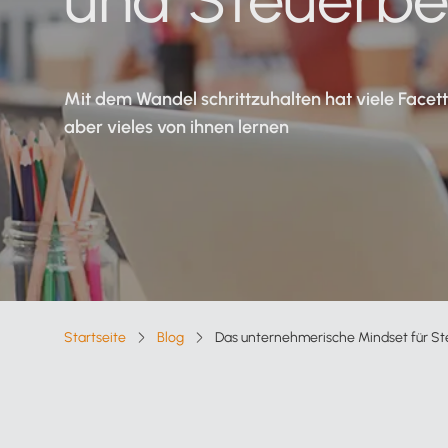
Verfahrensdokumentation
Kanzleisoftware
Starter-Paket
Kostenloser Support
Alle Funktionen für Steuerberater
Mit dem Wandel schrittzuhalten hat viele Facett
aber vieles von ihnen lernen
Online arbeiten
Lexware Office nach Mandantentype
Alle Vorteile auf einen Blick
Lexware Office für
Selbstbucher
Lexware Office für
Startseite
Blog
Das unternehmerische Mindset für St
Breadcrumb-Navigation
Buchungsmandanten
Zur Übersicht