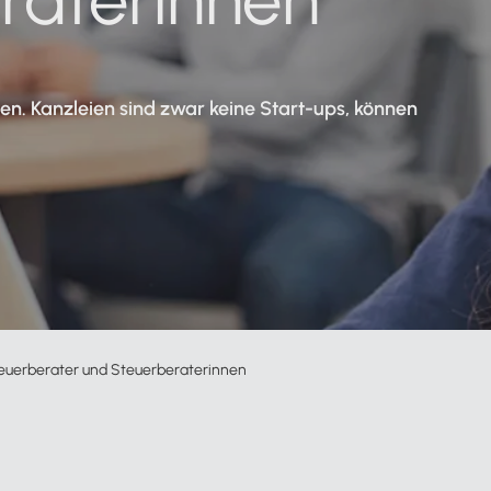
Zahlungsverkehr
Partnernetzwerk
Podcast
Alle Funktionen für Mandanten
en. Kanzleien sind zwar keine Start-ups, können
Zur Service-Übersicht
n
euerberater und Steuerberaterinnen