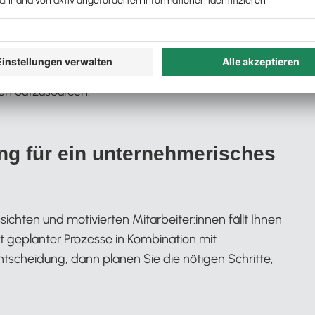
ei nutzen wird, wenn Sie unternehmerischer denken,
r Hand: Sie schleifen das Profil Ihrer Kanzlei, werden
te und Spezialisierugnen stossen und Ballast
ihre Prozesse entlasten und es wird einfacher
en outzusourcen.
ung für ein unternehmerisches
ichten und motivierten Mitarbeiter:innen fällt Ihnen
ut geplanter Prozesse in Kombination mit
tscheidung, dann planen Sie die nötigen Schritte,