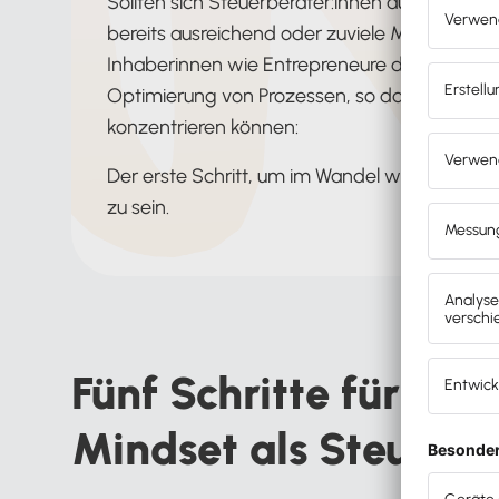
Sollten sich Steuerberater:innen auch dann 
bereits ausreichend oder zuviele Mandate ha
Inhaberinnen wie Entrepreneure denken, entl
Optimierung von Prozessen, so dass sich alle
konzentrieren können:
Der erste Schritt, um im Wandel wettbewerbsf
zu sein.
Fünf Schritte für ei
Mindset als Steuerbe