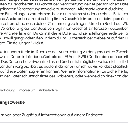
hen von Gewinnzielen, auf das
liche Aspekte wie Marketing und
erät das Unternehmen früher oder später in
h beobachtet – Jahrzehnte dahindümpeln, ohne sich
zu kümmern. Doch ist das wirklich noch so?
e“