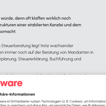
 würde, denn oft klaffen wirklich noch
ukturen einer etablierten Kanzlei und dem
ausmacht.
on Steuerberatung liegt trotz wachsender
en immer noch auf der Beratung von Mandanten in
rplanung, Steuererklärung, Buchführung und
gegen haben zwar auch ihre Hauptaufgabe wie das
ngebot.
g und von Anfang an noch ganz „nebenbei“ auf
rung eines Unternehmens, die Entwicklung