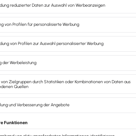
ein unternehmerisches Mindset zulegen, wenn sie
ben? Die Antwort lautet ja, denn wenn Kanzlei-
asten sie ihr Team durch Automatisierung und
 auf wesentlichere und geliebtere Aufgaben
ähig zu bleiben und ein attraktiver Arbeitgeber
n unternehmerisches
rater:in