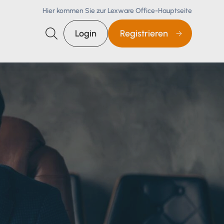
Hier kommen Sie zur Lexware Office-Hauptseite
Login
Registrieren
Suchen
Steuerberaterzugang
Steuerberatersuche
Steuerberater Support
steuerkanzlei@lexware.
de
0800 72 34 255
kostenfrei, Mo. - Fr. 8 – 18 Uhr