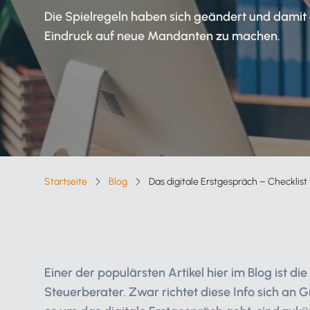
Verfahrensdokumentation
Kanzleisoftware
Die Spielregeln haben sich geändert und damit
Eindruck auf neue Mandanten zu machen.
Starter-Paket
Kostenloser Support
Alle Funktionen für Steuerberater
Online arbeiten
Lexware Office nach Mandantentype
Alle Vorteile auf einen Blick
Lexware Office für
Startseite
Blog
Das digitale Erstgespräch – Checklist
Breadcrumb-Navigation
Selbstbucher
Lexware Office für
Buchungsmandanten
Einer der populärsten Artikel hier im Blog ist d
Steuerberater. Zwar richtet diese Info sich a
Zur Übersicht