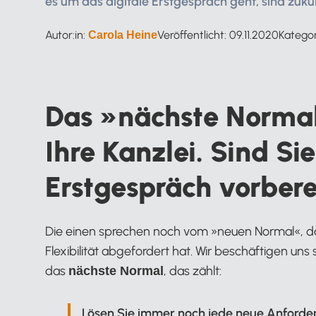
es um das digitale Erstgespräch geht, sind zukün
Autor:in:
Veröffentlicht:
09.11.2020
Kategor
Carola Heine
Das »nächste Normal
Ihre Kanzlei. Sind Si
Erstgespräch vorbere
Die einen sprechen noch vom »neuen Normal«, das
Flexibilität abgefordert hat. Wir beschäftigen uns
das
, das zählt:
nächste Normal
Lösen Sie immer noch jede neue Anforderu