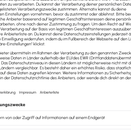
 immer eine gute Möglichkeit für Sie, alle Info-
s Vorbereitung auf das digitale Erstgespräch können
s darüber herausfinden, wie Sie der Mandantin oder
eichen. Sorgen Sie also dafür, dass mit einem
alles Benötigte an Daten abgefragt wird.
igitale Erstgespräch sinnvoll ergänzen:
glich, ordnen Sie diese bitte in der Reihenfolge ihrer
ie an? Bitte geben Sie so viele Details und
eben Sie so viele Details wie möglich an.