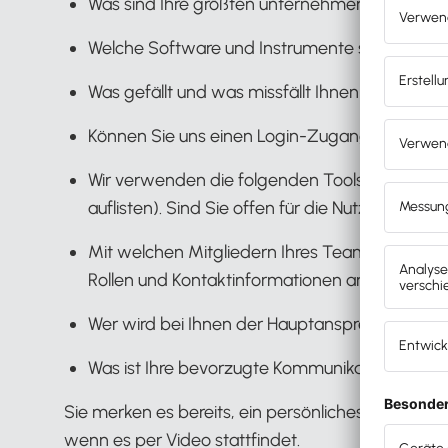
Was sind Ihre größten unternehmerischen He
Welche Software und Instrumente setzen Sie d
Was gefällt und was missfällt Ihnen an Ihrer de
Können Sie uns einen Login-Zugang zu Ihren F
Wir verwenden die folgenden Tools zur Verw
auflisten). Sind Sie offen für die Nutzung dies
Mit welchen Mitgliedern Ihres Teams werden
Rollen und Kontaktinformationen an.
Wer wird bei Ihnen der Hauptansprechpartne
Was ist Ihre bevorzugte Kommunikationsmethod
Sie merken es bereits, ein persönliches Gesprä
wenn es per Video stattfindet.