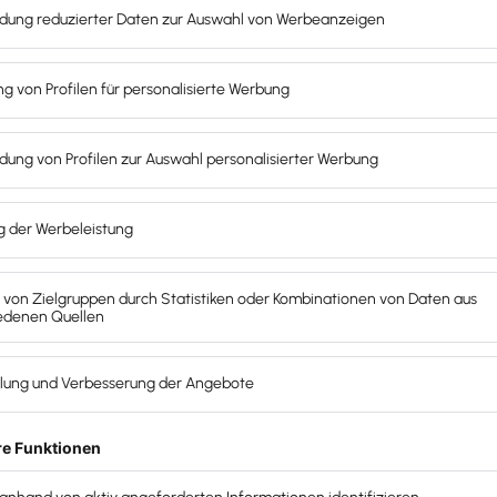
rausforderungen?
erzeit ein?
rzeitigen Strategie?
inanzinformationen zur Verfügung stellen?
altung von Daten und zur Kommunikation: (Werkzeuge
er Instrumente?
 wir zusammenarbeiten? Bitte geben Sie Namen,
r sein? Oder wer für welche Themen?
e? Slack, E-Mail, Telefonanrufe, Videoanrufe usw.?
ch ergänzt den Datenfragebogen perfekt, auch und