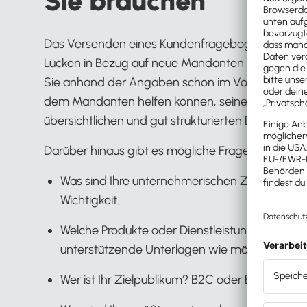
Sie brauchen
Das Versenden eines Kundenfragebogens war schon
Lücken in Bezug auf neue Mandanten zu füllen. Al
Sie anhand der Angaben schon im Vorfeld einige
dem Mandanten helfen können, seine Ziele zu err
übersichtlichen und gut strukturierten Dokument 
Darüber hinaus gibt es mögliche Fragen, die das d
Was sind Ihre unternehmerischen Ziele? Falls mö
Wichtigkeit.
Welche Produkte oder Dienstleistungen bieten S
unterstützende Unterlagen wie möglich an.
Wer ist Ihr Zielpublikum? B2C oder B2B? Bitte g