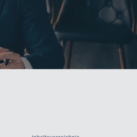
Weiter zu den Kontaktmöglichkeiten
Der Lexware Office Steuerberaterzugang
Wir führen die richtigen zusammen:
bietet Ihnen alles für eine optimale
Veröffentlichen Sie Ihre Daten in der
Zusammenarbeit mit Ihren Mandanten: Von
Steuerberatersuche und erhalten Sie
Auswertungen über die
Anfragen potenzieller Mandanten, die
Verfahrensdokumentation bis zur
ebenfalls mit Lexware Office arbeiten
Datenübernahme.
möchten.
der Checklist für Steuerberater
Mehr erfahren
Mehr erfahren