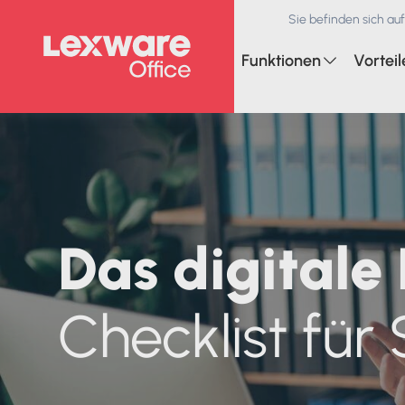
Sie befinden sich au
Hauptnavigation
Funktionen
Vorteil
Suchfeld
Funktionen für Steuerberater
Übersicht aller Vorteile
Service-Übersicht
Das digitale
Mandantenverwaltung
Einfach verständlich
Demoversion
Datenexport
Korrekte Verbuchung
Veranstaltungen
Checklist für
Betriebswirtschaftliche
Effiziente Zusammenarbeit
Online-Seminar
Beratung
Kompatibel mit
Persönliche Betreuung