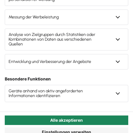
Mandanten nun auf Lexware Office umstellen:
Digitale Selbstbucher:innen und technische
Erweiterungsmöglichkeiten für viele sinnvolle
Funktionen entlasten Ihr Kanzlei-Team und viele
Tipps und Tricks können Ihre Arbeitsweise
optimieren, aber auch die Ihrer Mandant:innen.
Autor:in:
Carola Heine
Veröffentlicht:
16.09.2024
Kategorie:
Steuerberater:innen