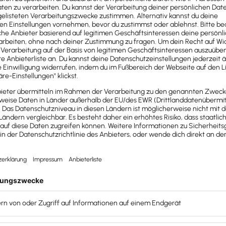
gistrierungsformular auf der Website
http://www.lexware-
halten eine Anmeldebestätigung per Mail. Durch das Absc
B. Robert Koch-Institut, Bundesrepublik Deutschland, Länd
e erhöhte Risikowarnung für die Zielregion ausgesproche
betroffenes Gebiet ein oder ist die Durchführung der Vera
Koch-Institut entwickelten Risikofaktoren für (Groß-) Ve
r Durchführung der Veranstaltung/Inanspruchnahme der B
stimmungen nicht als Präsenzveranstaltung durchgeführt w
taltung umzustellen.
g zum Zeitpunkt geltenden Corona-Verordnungen des Vera
uation angemessenes Hygienekonzept, das u.a. eine Testpfl
inhalten kann. Sofern der Veranstalter zum Ausschluss b