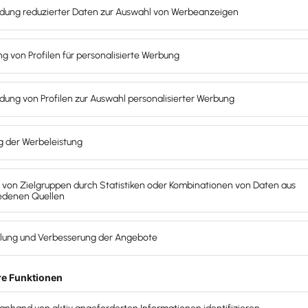
zeichnungen
r Foto-/Video-/Audioaufnahmen erstellt. Dabei können 
uf den Webseiten oder auf den Social- Media-Kanälen des
werden. Mit der Anmeldung zur Veranstaltung willigen di
ationszwecken und zu Zwecken der Berichterstattung verb
ch für die Aufzeichnung von Online-Veranstaltungen. Ge
 nach dem Datenschutzrecht bleiben unberührt. Insbeson
ge/Änderung/Nicht ersc