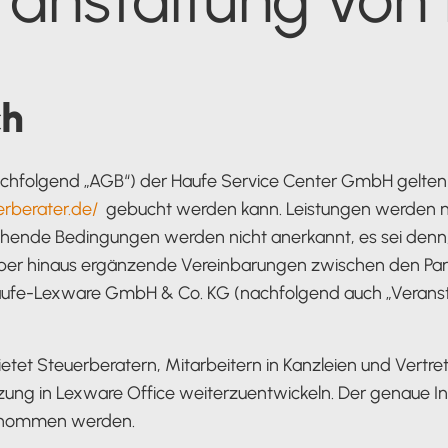
Zahlungsverkehr
Partnernetzwerk
Podcast
Alle Funktionen für Mandanten
ch
Zur Service-Übersicht
achfolgend „AGB“) der Haufe Service Center GmbH gelten
n
rberater.de/
gebucht werden kann. Leistungen werden nu
de Bedingungen werden nicht anerkannt, es sei denn, wir
er hinaus ergänzende Vereinbarungen zwischen den Part
e Haufe-Lexware GmbH & Co. KG (nachfolgend auch „Veransta
tet Steuerberatern, Mitarbeitern in Kanzleien und Vertret
ung in Lexware Office weiterzuentwickeln. Der genaue I
entnommen werden.