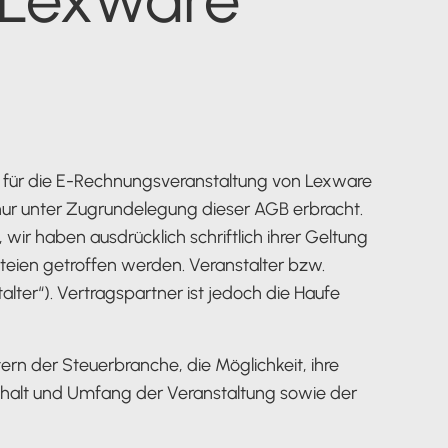
Weiter zu den Kontaktmöglichkeiten
Der Lexware Office Steuerberaterzugang
Wir führen die richtigen zusammen:
bietet Ihnen alles für eine optimale
Veröffentlichen Sie Ihre Daten in der
Zusammenarbeit mit Ihren Mandanten: Von
Steuerberatersuche und erhalten Sie
Auswertungen über die
Anfragen potenzieller Mandanten, die
 für die E-Rechnungsveranstaltung von Lexware
Verfahrensdokumentation bis zur
ebenfalls mit Lexware Office arbeiten
r unter Zugrundelegung dieser AGB erbracht.
Datenübernahme.
möchten.
 haben ausdrücklich schriftlich ihrer Geltung
eien getroffen werden. Veranstalter bzw.
Mehr erfahren
Mehr erfahren
lter“). Vertragspartner ist jedoch die Haufe
ern der Steuerbranche, die Möglichkeit, ihre
nhalt und Umfang der Veranstaltung sowie der