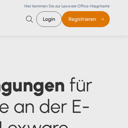
Hier kommen Sie zur Lexware Office-Hauptseite
Login
Registrieren
Suchen
Steuerberaterzugang
Steuerberatersuche
Steuerberater Support
ingungen
für
steuerkanzlei@lexware.
de
e an der E-
0800 72 34 255
kostenfrei, Mo. - Fr. 8 – 18 Uhr
 Lexware