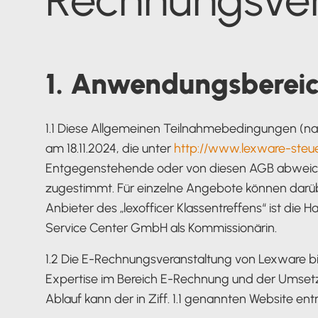
Verfahrensdokumentation
Kanzleisoftware
Starter-Paket
Kostenloser Support
Alle Funktionen für Steuerberater
1. Anwendungsberei
Online arbeiten
1.1 Diese Allgemeinen Teilnahmebedingungen (n
Lexware Office nach Mandantentype
am 18.11.2024, die unter
http://www.lexware-steue
Alle Vorteile auf einen Blick
Entgegenstehende oder von diesen AGB abweichen
Lexware Office für
zugestimmt. Für einzelne Angebote können darüb
Selbstbucher
Anbieter des „lexofficer Klassentreffens“ ist di
Service Center GmbH als Kommissionärin.
Lexware Office für
1.2 Die E-Rechnungsveranstaltung von Lexware bie
Buchungsmandanten
Expertise im Bereich E-Rechnung und der Umsetz
Ablauf kann der in Ziff. 1.1 genannten Website 
Zur Übersicht