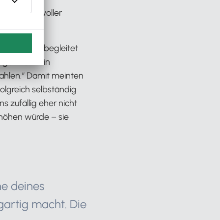
dass man voller
 Leben lang begleitet
gentlich kein
 Zahlen.“ Damit meinten
olgreich selbständig
s zufällig eher nicht
rhöhen würde – sie
he deines
gartig macht. Die