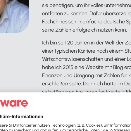
sie benötigen, um ihr volles unternehm
entfalten zu können. Dafür übersetze 
Fachchinesisch in einfache deutsche S
seine Zahlen erfolgreich nutzen kann.
Ich bin seit 20 Jahren in der Welt der 
einer typischen Karriere nach einem S
Wirtschaftswissenschaften und einer L
habe ich 2015 eine Website mit Blog er
Finanzen und Umgang mit Zahlen für 
erschließen sollte. Denn ich hatte im D
selbständigen Freunden festgestellt: Kl
Unternehmer*innen haben ja irgendwie
denen sie viel steuern können, wenn si
zu geraten. Was ich mit dieser Erkenn
wusste ich anfangs noch gar nicht so ge