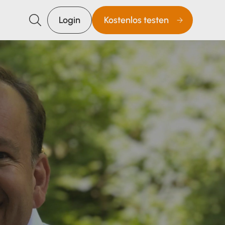
Login
Kostenlos testen
Suchen
Unsere Lösungen
E-Rechnung Software
Rechnungsprogramm
Buchhaltungssoftware
Lohnprogramm