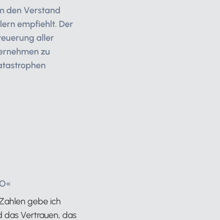
um den Verstand
ern empfiehlt. Der
teuerung aller
ternehmen zu
Katastrophen
FO«
r Zahlen gebe ich
d das Vertrauen, das