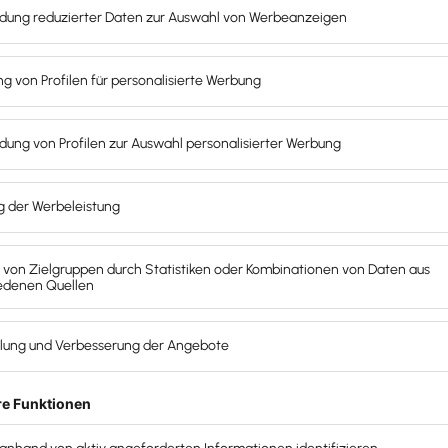
damals gleich mehrere konkrete Fälle, die mich darauf 
Controlling Werkzeuge nicht 1:1 übertragen lassen. Zum Bei
eundete Unternehmer, die ihre Fixkosten nicht kannten. O
e Gewinnspanne bei einzelnen Produkten eigentlich war – 
m Umsatz abziehen, sondern der echte
Ergebnisbeitrag
. K
 baff. Ich muss natürlich auch dazu sagen, dass ich damal
rfahrener Controller ein völlig falsches Bild im Kopf hatte
nd bin fast hintenübergekippt, als mir klar wurde, wie wei
Das möchte ich ändern. Ich begriff es als meine Aufgabe 
re Zahlen in den Griff bekommen können. Das war sozusag
ositiv aufgefallen ist beim Lesen deiner Website: Du spric
 damit wegzunehmen – sondern, dass du den Unternehm
t, selbst und klug die Verantwortung zu übernehmen. Ich 
von den Angeboten ab, in denen man erst mal von überm