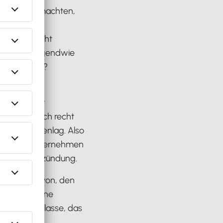
aufmerksam machten,
spiel die
der auch nicht
nicht nur irgendwie
ostenstellen?
s mit meiner
. Ich war doch recht
t ich danebenlag. Also
kleineren Unternehmen
en die Startzündung.
hst nicht davon, den
er*innen eine
finde das klasse, das
ächtigen