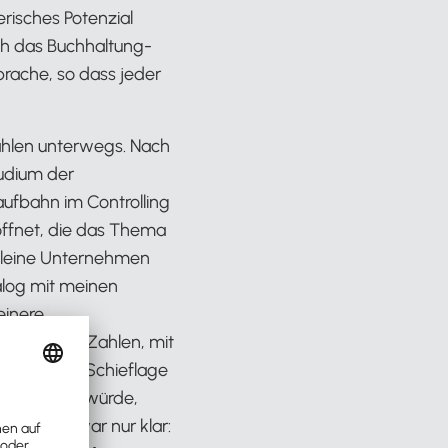
erisches Potenzial
ich das Buchhaltung-
prache, so dass jeder
Zahlen unterwegs. Nach
tudium der
aufbahn im Controlling
öffnet, die das Thema
kleine Unternehmen
ialog mit meinen
einere
 gar keine Zahlen, mit
e drohen in Schieflage
tnis machen würde,
nau, mir war nur klar: