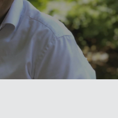
Geschäftskonto
Für Steuerberater
Partner-Erweiterungen
itiv das Tool meiner Wahl!«