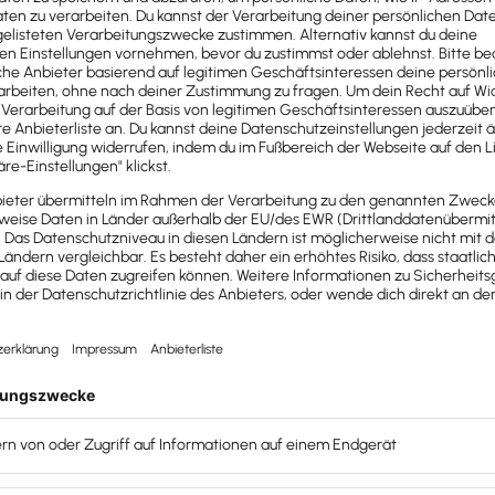
Ich starte ein Blog zum Thema
Control
. Heute ist mein Angebo
Unternehmen
programmiert.
«
joerg-roos.com
Jörg Roos
ielen Dank, dass du dir die Zeit für ein Interview mit uns
en noch einmal deinen Podcast gehört
Wie der Wechsel me
mich fast um den Verstand brachte!
und musste wieder k
icht geschehen, sondern du bist bei uns gelandet.
gleich mal mitten in unser Thema. Du hattest festgestellt, 
haft auf kleinere Unternehmen gar nicht anzuwenden war
ternehmen so wenig vergleichbar mit den großen – wo k
iellen Schieflage noch gegensteuern und eine kleine nicht?