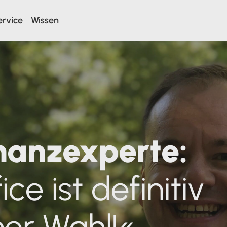
ervice
Wissen
Jahresabschluss erstellen
Alleine oder gemeinsam mit
inanzexperte:
Steuerberater
Umsatzsteuer Voranmeldung
e ist definitiv
(Elster)
Einfacher und schneller elstern
ner Wahl!«
Zeiterfassung