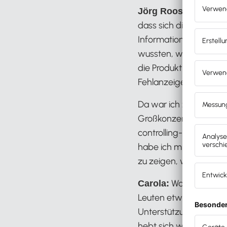
Es waren 
Jörg Roos:
dass sich die üblichen 
Informationslage: Befr
wussten, wie hoch ihr
die Produktkosten vo
Fehlanzeige.
Da war ich zuerst sehr
Großkonzerndenke als e
controlling-verwöhnt u
habe ich mir gesagt: 
zu zeigen, wie sie ih
Was mir sehr p
Carola:
Leuten etwas ab- und
Unterstützung anbietes
hebt sich wohltuend 