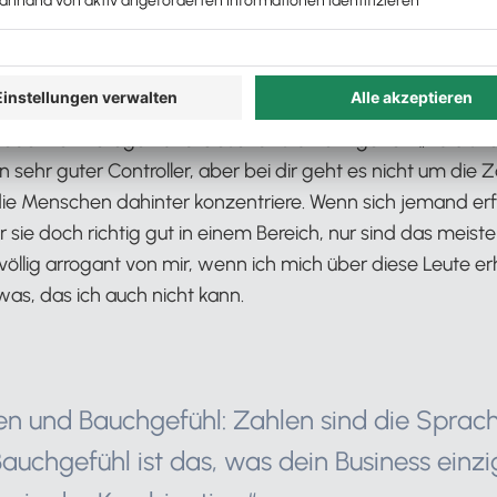
e Ohren gehauen bekommt, was man alles nicht kann und 
nd nur Beratungspille XYZ schlucken muss, schon läuft’s.
cke auch ganz anders. Es gibt einen Spruch, der mich mein
eder von Kollegen und Geschäftsführern gehört „Du bist ei
 ein sehr guter Controller, aber bei dir geht es nicht um die
 die Menschen dahinter konzentriere. Wenn sich jemand erf
 sie doch richtig gut in einem Bereich, nur sind das meisten
 völlig arrogant von mir, wenn ich mich über diese Leute e
as, das ich auch nicht kann.
en und Bauchgefühl: Zahlen sind die Sprac
uchgefühl ist das, was dein Business einzi