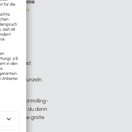
ling für kleine
t
Auf Gewinn
 genommen hast.
iner
räftig schmunzeln.
dass dein Controlling-
. Was meinst du denn
ann denn eine große