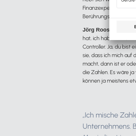
Finanzexperten um di
Berührungsängste sei u
Ja, ich ti
Jörg Roos:
hat, ich habe immer wi
Controller. Ja, du bist
sie, dass ich mich auf
macht, dann ist er oder
die Zahlen. Es wäre ja
können ja meistens etw
„Ich mische Zahl
Unternehmens. Ba