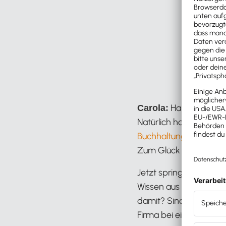
Hallo Jörg – v
Carola:
Natürlich habe ich eb
Buchhaltungssoftware 
Zum Glück ist das ja n
Jetzt springe ich aber 
Wissen aus der Wirtsc
damit? Sind kleine Un
Firma bei einer finanz