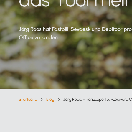
Lohnabrechnung
Mitarbeiter abrechnen und bezahlen
Jörg Roos hat Fastbill, Sevdesk und Debitoor pr
Einnahmen-Überschuss-
Office zu landen.
Rechnung EÜR
Schnell und einfach online erstellt
Startseite
Blog
Jörg Roos, Finanzexperte: »Lexware Off
Breadcrumb-Navigation