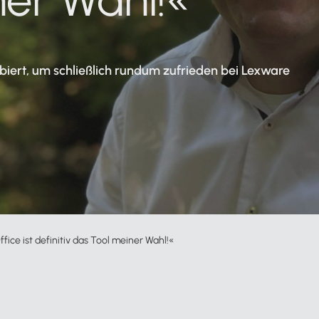
Projektzeiten abrechnen
Angebote schreiben
obiert, um schließlich rundum zufrieden bei Lexware
und in Rechnung umwandeln
Kassenbuch führen
Rechtssicher in bar kassieren
Alle 60+ Funktionen anzeigen
Jörg Roos: »Lexware Office ist defin
ice ist definitiv das Tool meiner Wahl!«