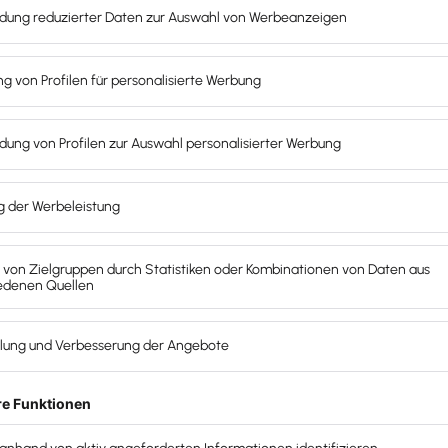
ren zu den häufigsten Work-
ben an, dass sie im Home-Office arbeiten können.
ssen vollständig vor Ort sein. Die meisten (satte 57
all freier Auswahl für hybrides Arbeiten entscheiden
 Präferenz angaben.
eiten darf, bleibt. Mitarbeiterbindung wird positiv
 hybrid arbeitende Arbeitnehmer ihr derzeitiges
Arbeitsplatzoptionen werden als innovativer
cherheit als jene, die keine Flexibilität bieten.