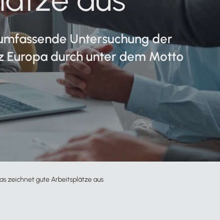
Zahlungsverkehr
Partnernetzwerk
Podcast
e umfassende Untersuchung der
Alle Funktionen für Mandanten
nz Europa durch unter dem Motto
Zur Service-Übersicht
n
Studie zu Arbeitskultur und Führung
Das zeichnet gute Arbeitsplätze aus