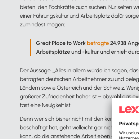
bieten, den Fachkräfte auch suchen. Nur selten wu
einer Führungskultur und Arbeitsplatz dafür sorg
zumindest mögen:
Great Place to Work
befragte
24.938 Ange
Arbeitsplätze und -kultur und erhielt dur
Der Aussage „„Alles in allem würde ich sagen, dass
befragten deutschen Arbeitnehmer zu und belege
Ländern sowie Österreich und der Schweiz. Wenig e
größerer Zufriedenheit höher ist – obwohl das eve
fast eine Neuigkeit ist.
Denn wer sich bisher nicht mit den konkreten Au
beschäftigt hat, geht vielleicht gar nicht davon
kann, ob die anstehende Arbeit eben erledigt wird