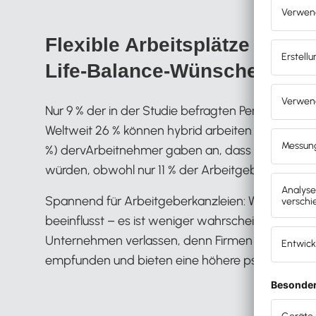
Flexible Arbeitsplätze gehö
Life-Balance-Wünschen
Nur 9 % der in der Studie befragten Personen ga
Weltweit 26 % können hybrid arbeiten und 65 % mü
%) dervArbeitnehmer gaben an, dass sie sich im F
würden, obwohl nur 11 % der Arbeitgeber dies als
Spannend für Arbeitgeberkanzleien: Wer hybrid arb
beeinflusst – es ist weniger wahrscheinlich, dass
Unternehmen verlassen, denn Firmen mit Remote-
empfunden und bieten eine höhere psychologische Si