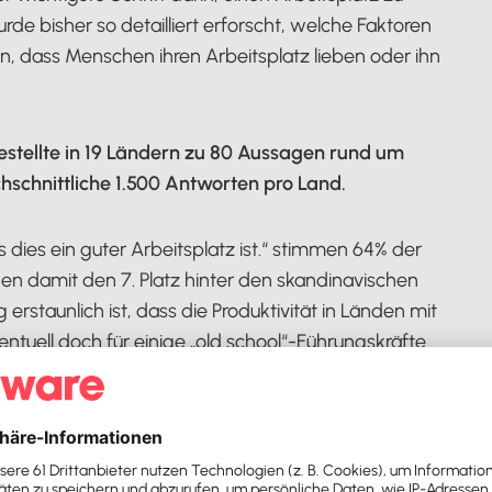
rde bisher so detailliert erforscht, welche Faktoren
en, dass Menschen ihren Arbeitsplatz lieben oder ihn
stellte in 19 Ländern zu 80 Aussagen rund um
chschnittliche 1.500 Antworten pro Land.
 dies ein guter Arbeitsplatz ist.“ stimmen 64% der
n damit den 7. Platz hinter den skandinavischen
rstaunlich ist, dass die Produktivität in Länden mit
ntuell doch für einige „old school“-Führungskräfte
swirkungen von Zufriedenheit auf Ergebnisse
 aus, dass es einen so großen Unterschied machen
 oder ob sie in einem ausdrücklich als positiv