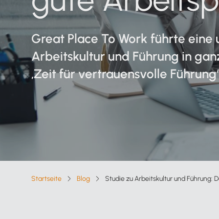
Verfahrensdokumentation
Kanzleisoftware
Starter-Paket
Great Place To Work führte ein
Kostenloser Support
Alle Funktionen für Steuerberater
Arbeitskultur und Führung in ga
Online arbeiten
‚Zeit für vertrauensvolle Führung‘
Lexware Office nach Mandantentype
Alle Vorteile auf einen Blick
Lexware Office für
Selbstbucher
Lexware Office für
Buchungsmandanten
Startseite
Blog
Studie zu Arbeitskultur und Führung: 
Breadcrumb-Navigation
Zur Übersicht