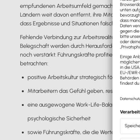
empfundenen Arbeitsumfeld gemacht wird. Laut d
Ländern weit davon entfernt, ihre Mitarbeiter zu 
dass Ergebnisse und Situationen falsch (zu gut) 
Fehlende Verbindung zur Arbeitsrealität der Mitar
Belegschaft werden durch Herausforderungen in B
noch verstärkt: Führungskräfte profitieren davon,
betrachten:
positive Arbeitskultur strategisch fördern
Mitarbeitern das Gefühl geben, respektiert z
eine ausgewogene Work-Life-Balance und
psychologische Sicherheit
sowie Führungskräfte, die die Werte der Organ