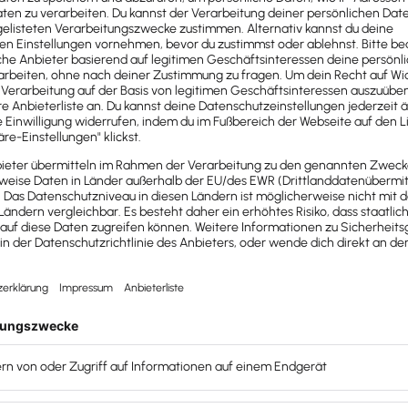
er Studie sind die Führungskräfte in den meisten
verstehen und diese „Blind Spots“ führen auch dazu,
eingeschätzt werden.
beiter und Unterschiede in der Effektivität der
ezug auf Mitarbeiterbindung, KI und hybride Arbeit
 wenn sie die wesentlichen Faktoren als To-do-Liste
u werden
isation verkörpern.