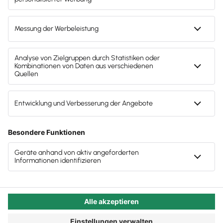
Einbinden von Kreditkarten und PayPal-Konten. Mit
einem Mausklick übergeben Sie alle Daten direkt in
die Steuerkanzlei.
Über den Steuerberaterzugang kann sich Ihr Berater
von
bereits vor der Erstellung der
abinitio
Buchführung jederzeit auf das System aufschalten
und Sie hinsichtlich steuer- und
betriebswirtschaftlicher Fragen beraten.
Lexware Office verbindet digitale Buchhaltung
mit ortsungebundener und persönlicher
Beratung durch abinitio.