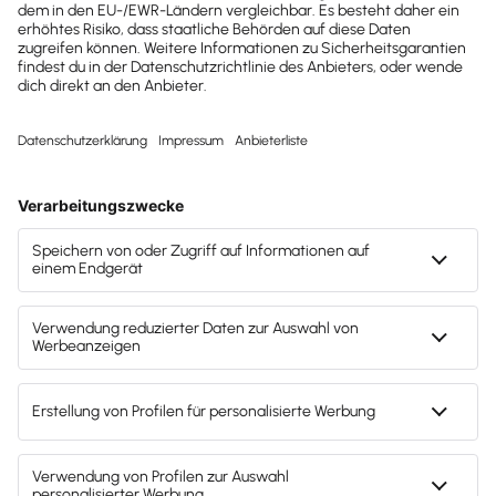
Jetzt loslegen
Vollständig digitalisierte
Abläufe
Als Mandant von
erleben Sie mit Lexware
abinitio
Office eine vollständig
digitalisierte
: Sie
Zusammenarbeit mit der Steuerkanzlei
schreiben in Lexware Office Ihre Rechnungen, laden
Belege hoch und erledigen Ihr Banking, inkl. dem