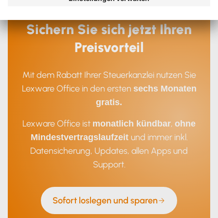
Sichern Sie sich jetzt Ihren
Preisvorteil
Mit dem Rabatt Ihrer Steuerkanzlei nutzen Sie
Lexware Office in den ersten
sechs Monaten
gratis.
Lexware Office ist
,
monatlich kündbar
ohne
und immer inkl.
Mindestvertragslaufzeit
Datensicherung, Updates, allen Apps und
Support.
Sofort loslegen und sparen